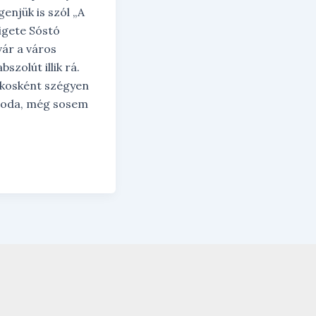
enjük is szól „A
igete Sóstó
ár a város
bszolút illik rá.
akosként szégyen
 oda, még sosem