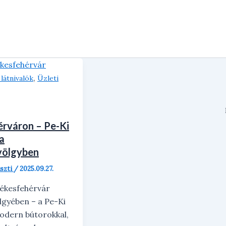
,
látnivalók
Üzleti
rváron – Pe-Ki
a
völgyben
iszti
/
2025.09.27.
ékesfehérvár
gyében – a Pe-Ki
dern bútorokkal,