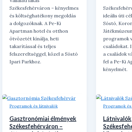
Vállalati lakás
Székesfehérváron – kényelmes
Székesfehérv
és költséghatékony megoldás
ideális úti cé
a dolgozóknak. A Pe-Ki
Sóstó, Koron
Apartman hotel és otthon
Játékmúzeum
ötvözetét kínálja, heti
programok v
takarítással és teljes
családokat. 
felszereltséggel, közel a Sóstó
a családok v
Ipari Parkhoz.
fel a Pe-Ki 
kényelmét.
Programok és látnivalók
Programok és 
Gasztronómiai élmények
Látnivalók
Székesfehérváron –
Székesfeh