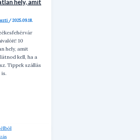
tlan hely, amit
iszti
/
2025.09.18.
zékesfehérvár
ivalóit! 10
n hely, amit
átnod kell, ha a
sz. Tippek szállás
is.
azás