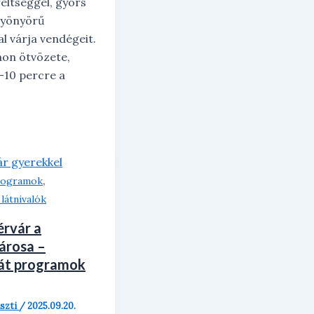
reltséggel, gyors
gyönyörű
l várja vendégeit.
hon ötvözete,
–10 percre a
,
programok
látnivalók
érvár a
árosa –
át programok
iszti
/
2025.09.20.