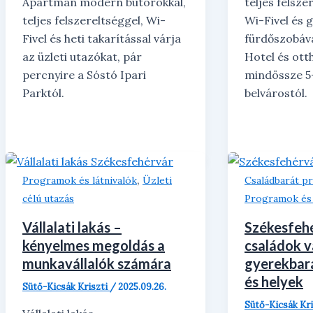
Apartman modern bútorokkal,
teljes felsze
teljes felszereltséggel, Wi-
Wi-Fivel és 
Fivel és heti takarítással várja
fürdőszobáva
az üzleti utazókat, pár
Hotel és ott
percnyire a Sóstó Ipari
mindössze 5
Parktól.
belvárostól.
,
Programok és látnivalók
Üzleti
Családbarát 
célú utazás
Programok és 
Vállalati lakás –
Székesfeh
kényelmes megoldás a
családok v
munkavállalók számára
gyerekbar
és helyek
Sütő-Kicsák Kriszti
/
2025.09.26.
Sütő-Kicsák Kr