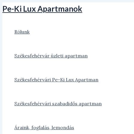
Skip
Pe-Ki Lux Apartmanok
to
content
Rólunk
Székesfehérvár üzleti apartman
Székesfehérvári Pe-Ki Lux Apartman
Székesfehérvári szabadidős apartman
Áraink, foglalás, lemondás