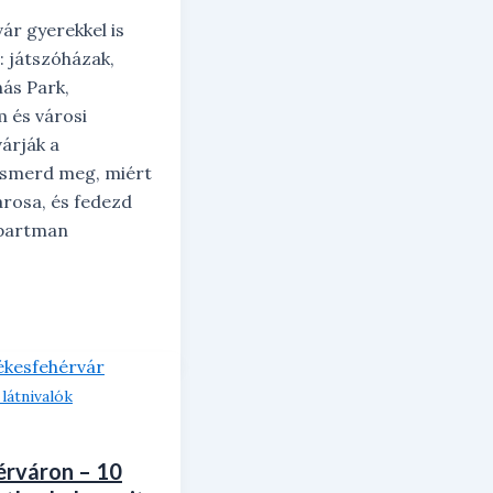
ár gyerekkel is
l: játszóházak,
ás Park,
 és városi
árják a
Ismerd meg, miért
árosa, és fedezd
Apartman
látnivalók
érváron – 10