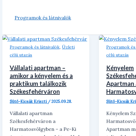
Programok és látnivalók
,
Programok és látnivalók
Üzleti
Programok és 
célú utazás
célú utazás
Vállalati apartman –
Kényelem
amikor a kényelem és a
Székesfehé
praktikum találkozik
Apartman 
Székesfehérváron
Harmatos
Sütő-Kicsák Kriszti
/
2025.09.28.
Sütő-Kicsák Kr
Vállalati apartman
Kényelem Sz
Székesfehérváron a
Harmatosvöl
Harmatosvölgyben – a Pe-Ki
Apartman mo