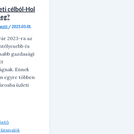
eti célból-Hol
meg?
iszti
/
2023.03.01.
vár 2023-ra az
intélyesebb és
osabb gazdasági
tt
gnak. Ennek
n egyre többen
árosba üzleti
látnivalók