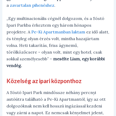
a
zavartalan pihenéshez
.
„Egy multinacionális cégnél dolgozom, és a Sóstó
Ipari Parkba érkeztem egy három hónapos
projektre. A
Pe-Ki Apartmanban laktam
ez idő alatt,
és tényleg olyan érzés volt, mintha hazajártam
volna. Heti takarítás, friss ágynemű,
törölközőcsere – olyan volt, mint egy hotel, csak
sokkal személyesebb” –
mesélte Liam, egy korábbi
vendég.
Közelség az ipari központhoz
A Sóstó Ipari Park mindössze néhány percnyi
autóútra található a Pe-Ki Apartmantól, így az ott
dolgozóknak nem kell hosszú ingázással kezdeni
vagy zárni a napot. Ez nemcsak kényelmet jelent,