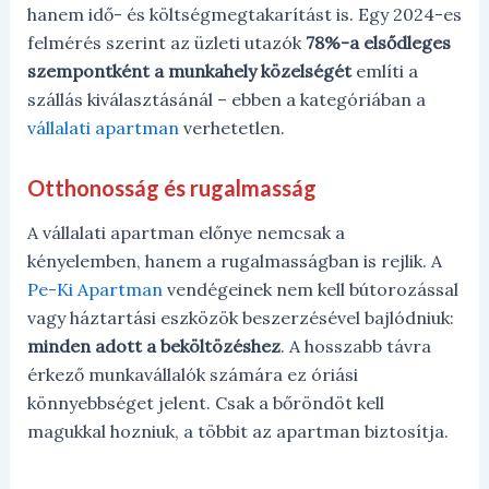
hanem idő- és költségmegtakarítást is. Egy 2024-es
felmérés szerint az üzleti utazók
78%-a elsődleges
szempontként a munkahely közelségét
említi a
szállás kiválasztásánál – ebben a kategóriában a
vállalati apartman
verhetetlen.
Otthonosság és rugalmasság
A vállalati apartman előnye nemcsak a
kényelemben, hanem a rugalmasságban is rejlik. A
Pe-Ki Apartman
vendégeinek nem kell bútorozással
vagy háztartási eszközök beszerzésével bajlódniuk:
minden adott a beköltözéshez
. A hosszabb távra
érkező munkavállalók számára ez óriási
könnyebbséget jelent. Csak a bőröndöt kell
magukkal hozniuk, a többit az apartman biztosítja.