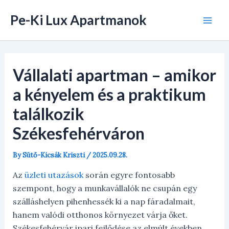
Skip
Pe-Ki Lux Apartmanok
to
Mai
content
Men
Vállalati apartman – amikor
a kényelem és a praktikum
találkozik
Székesfehérváron
By
Sütő-Kicsák Kriszti
/
2025.09.28.
Az
üzleti utazások
során egyre fontosabb
szempont, hogy a munkavállalók ne csupán egy
szálláshelyen pihenhessék ki a nap fáradalmait,
hanem valódi otthonos környezet várja őket.
Székesfehérvár ipari fejlődése az elmúlt években